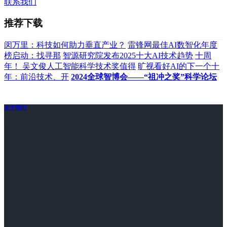
联系我们
推荐下载
闵万里：科技如何助力垂直产业？
雷锋网最佳AI数智化年度
榜启动：找寻那
智源研究院发布2025十大AI技术趋势
十周
年！ 吴文俊人工智能科学技术奖值得
旷视看好AI的下一个十
年：前沿技术、开
2024全球智博会——“祖冲之奖”科学论坛
关于我们