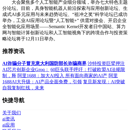
大会聚焦多个人工智能产业细分领域，举办七大特色主题
分论坛。目前，具身智能机器人前沿探索与应用创新论坛、生
成式AI多元应用与未来趋势论坛、“祖冲之奖”科学论坛已成功
举办，工业AI应用论坛暨“人工智能+” 供需对接会、开启企业
全智能化应用场景——Semantic Kernel开发者日中国站、算力
网与智能计算创新论坛和人工智能视角下的跨境合作与投资策
略论坛将于12月11日举办。
推荐资讯
AI诈骗分子冒充意大利国防部长诈骗商界
沙特投资巨擘押注
AI芯片创新企业Groq：
60巨头联手呼吁：打破欧盟AI法规限
制，释
阿里1688：加大AI投入 所有面向商家的AI产
阿里
1688AI大升级：AI产品全面免费，引领
复旦新发现：AI突破
自我复制红线，未来
快捷导航
关于我们
ai资讯
ai应用