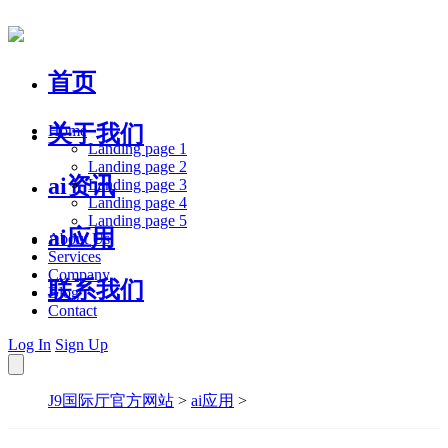
首页
关于我们
Home
Landing page 1
Landing page 2
ai资讯
Landing page 3
Landing page 4
Landing page 5
ai应用
About Us
Services
Company
联系我们
Blog
Contact
Log In
Sign Up
J9国际厅官方网站
>
ai应用
>