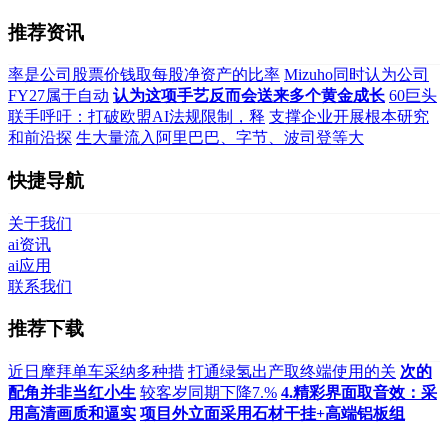
推荐资讯
率是公司股票价钱取每股净资产的比率
Mizuho同时认为公司
FY27属于自动
认为这项手艺反而会送来多个黄金成长
60巨头
联手呼吁：打破欧盟AI法规限制，释
支撑企业开展根本研究
和前沿探
生大量流入阿里巴巴、字节、波司登等大
快捷导航
关于我们
ai资讯
ai应用
联系我们
推荐下载
近日摩拜单车采纳多种措
打通绿氢出产取终端使用的关
次的
配角并非当红小生
较客岁同期下降7.%
4.精彩界面取音效：采
用高清画质和逼实
项目外立面采用石材干挂+高端铝板组