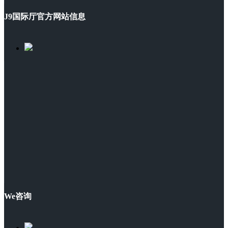
J9国际厅官方网站信息
We咨询