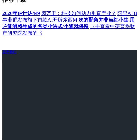
2026年估计达449
闵万里：科技如何助力垂直产业？
阿里ATH
事业群发布旗下首款AI开辟东西M
次的配角并非当红小生
用
户能够将生成的各类小法式/小逛戏保留
点击查看中研普华财
产研究院发布的《
关于我们