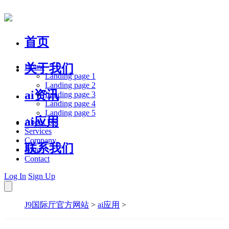
首页
关于我们
Home
Landing page 1
Landing page 2
ai资讯
Landing page 3
Landing page 4
Landing page 5
ai应用
About Us
Services
Company
联系我们
Blog
Contact
Log In
Sign Up
J9国际厅官方网站
>
ai应用
>