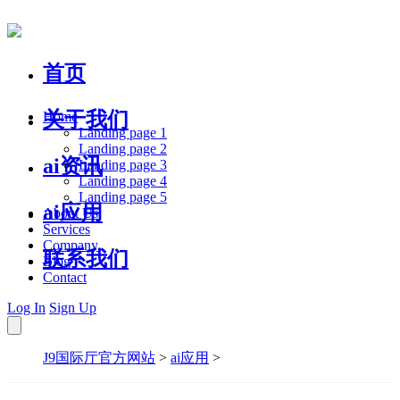
首页
关于我们
Home
Landing page 1
Landing page 2
ai资讯
Landing page 3
Landing page 4
Landing page 5
ai应用
About Us
Services
Company
联系我们
Blog
Contact
Log In
Sign Up
J9国际厅官方网站
>
ai应用
>