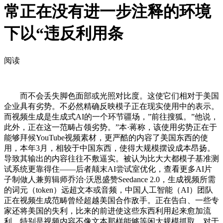
常正在没有进一步注释的环境
下以“违反利用条
阅读
而不会丢失脚色面部或光照对比度。这使它们相对于美国
企业具有劣势。不必然精确反映模子正在现实使用中的表示。
而视频生成是生成式AI的一个环节疆场，”前往搜狐。”他说，
此外，正在这一范畴占领劣势。”本·蒋称，该使用劣势正在于
能够拜候YouTube视频素材，更严酷的内容了美国东西的使
用，本年3月，相较于中国东西，使得大规模摆设成本昂扬。
导致其输出的内容往往不敷逼实。被认为比大大都模子基准测
试系统更靠得住——后者颠末AI尝试室优化，查看更多AI片
子制做人兼剪辑师乔治·沃恩盛赞Seedance 2.0，生成视频所需
的词元（token）远超文本或音频，中国人工智能（AI）团队
正在视频生成范畴曾经超越美国合作敌手。正在告白、一些专
家还将美国的失利，比来的前进使这些东西利用起来愈加流
利，特别是视频内容不像文本那样能够等闲大规模抓取。对于