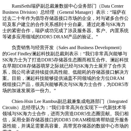
RamiSethi瑞萨副总裁兼数据中心业务部门（Data Center
Business Division）总经理（General Manager）表示：“瑞萨在
过去二十年作为倡导存储器接口市场的企业，对与诸多合作公
司及客户建立的合作关系感到十分自豪。通过此番与SK海力
士的紧密合作，瑞萨成功完成了涉及服务器、客户、内置系统
等诸多应用领域的DDR5 DRAM产品的验证。”
负责销售与经营开发（Sales and Business Development）
的Geof Findley澜起科技副总裁则表示：“我们非常高兴能够与
SK海力士为了打造DDR5存储器生态圈而相互合作。澜起科技
在早期DDR存储器萌芽之际就已经与SK海力士展开了合作关
系，我公司承诺持续提供高性能、低能耗的存储器接口解决方
案。目前，澜起科技能够提供涵盖不同领域的全方位DRAM
模组接口产品，很高兴能够再次与SK海力士合作，为DDR5市
场的加速发展添一份力。”
Chien-Hsin Lee Rambus副总裁兼集成电路部门（Integrated
Circuits）总经理认为：“我们非常高兴在实现下一代新技术等
领域与SK海力士合作，进而为营造DDR5生态圈贡献。我们相
信，采用全新存储器接口的DDR5 DRAM模组将帮助提升服务
器性能，并满足需要高容量、高带宽存储器的数据中心市场的