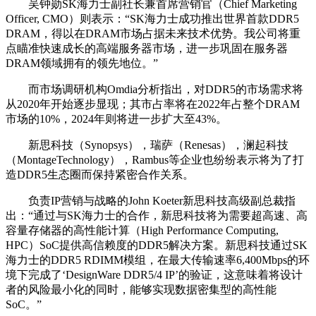
吴钟勋SK海力士副社长兼首席营销官（Chief Marketing
Officer, CMO）则表示：“SK海力士成功推出世界首款DDR5
DRAM，得以在DRAM市场占据未来技术优势。我公司将重
点瞄准快速成长的高端服务器市场，进一步巩固在服务器
DRAM领域拥有的领先地位。”
而市场调研机构Omdia分析指出，对DDR5的市场需求将
从2020年开始逐步显现；其市占率将在2022年占整个DRAM
市场的10%，2024年则将进一步扩大至43%。
新思科技（Synopsys），瑞萨（Renesas），澜起科技
（MontageTechnology），Rambus等企业也纷纷表示将为了打
造DDR5生态圈而保持紧密合作关系。
负责IP营销与战略的John Koeter新思科技高级副总裁指
出：“通过与SK海力士的合作，新思科技将为需要超高速、高
容量存储器的高性能计算（High Performance Computing,
HPC）SoC提供高信赖度的DDR5解决方案。新思科技通过SK
海力士的DDR5 RDIMM模组，在最大传输速率6,400Mbps的环
境下完成了‘DesignWare DDR5/4 IP’的验证，这意味着将设计
者的风险最小化的同时，能够实现数据密集型的高性能
SoC。”