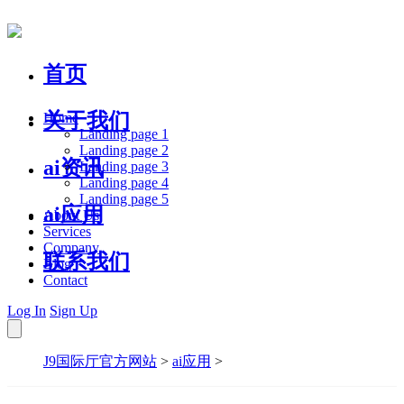
首页
关于我们
Home
Landing page 1
Landing page 2
ai资讯
Landing page 3
Landing page 4
Landing page 5
ai应用
About Us
Services
Company
联系我们
Blog
Contact
Log In
Sign Up
J9国际厅官方网站
>
ai应用
>