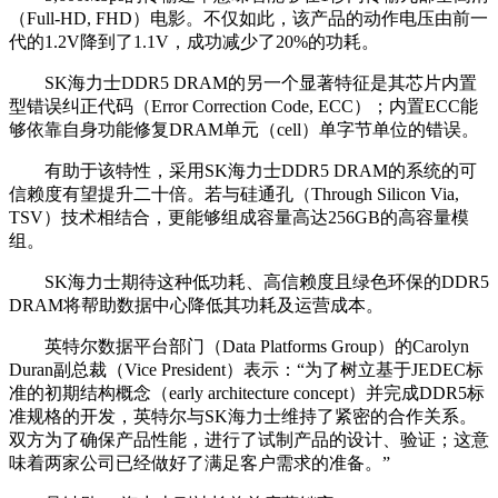
（Full-HD, FHD）电影。不仅如此，该产品的动作电压由前一
代的1.2V降到了1.1V，成功减少了20%的功耗。
SK海力士DDR5 DRAM的另一个显著特征是其芯片内置
型错误纠正代码（Error Correction Code, ECC）；内置ECC能
够依靠自身功能修复DRAM单元（cell）单字节单位的错误。
有助于该特性，采用SK海力士DDR5 DRAM的系统的可
信赖度有望提升二十倍。若与硅通孔（Through Silicon Via,
TSV）技术相结合，更能够组成容量高达256GB的高容量模
组。
SK海力士期待这种低功耗、高信赖度且绿色环保的DDR5
DRAM将帮助数据中心降低其功耗及运营成本。
英特尔数据平台部门（Data Platforms Group）的Carolyn
Duran副总裁（Vice President）表示：“为了树立基于JEDEC标
准的初期结构概念（early architecture concept）并完成DDR5标
准规格的开发，英特尔与SK海力士维持了紧密的合作关系。
双方为了确保产品性能，进行了试制产品的设计、验证；这意
味着两家公司已经做好了满足客户需求的准备。”