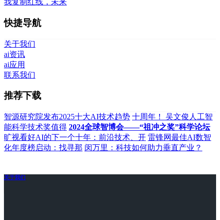
我复制红线，未来
快捷导航
关于我们
ai资讯
ai应用
联系我们
推荐下载
智源研究院发布2025十大AI技术趋势
十周年！ 吴文俊人工智
能科学技术奖值得
2024全球智博会——“祖冲之奖”科学论坛
旷视看好AI的下一个十年：前沿技术、开
雷锋网最佳AI数智
化年度榜启动：找寻那
闵万里：科技如何助力垂直产业？
关于我们