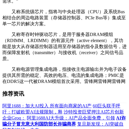
需求。”
又称系统级芯片，指将与中央处理器（CPU）及系统Bus
相结合的周边电路装置（存储器控制器、PCIe Bus等）集成至
单一芯片的解决方案。
又称寄存时钟驱动芯片，是用于服务器DRAM模组
（RDIMM、LRDIMM）的有源元件（active element），其功
能是放大从存储器控制器适用至存储器的指令及数据信号，进
而保障发射机（transmitter）与接收机（receiver）之间信号品
质。
又称电源管理集成电路，指接收主电源输出并为电子设备
提供其所需的稳定、高效的电压、电流的集成电路；PMIC是
在DDR5这一代被DRAM模组首次采用。雷锋网雷锋网雷锋网
推荐资讯
阿里1688：加大AI投入 所有面向商家的AI产
60巨头联手呼
吁：打破欧盟AI法规限制，释
沙特投资巨擘押注AI芯片创新
企业Groq：
阿里1688AI大升级：AI产品全面免费，引领
AI诈
骗分子冒充意大利国防部长诈骗商界
复旦新发现：AI突破自