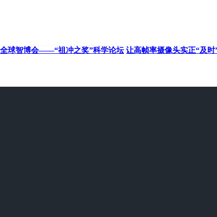
24全球智博会——“祖冲之奖”科学论坛
让高帧率摄像头实正“及时”【