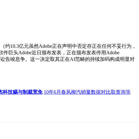
约10.3亿元虽然Adobe正在声明中否定存正在任何不妥行为，
软件巨头Adobe近日颁布发表，正在颁布发表停用Adobe
法令诉讼告竣息争。这一决定取其正在AI范畴的持续加码构成明显对
杰科技赐与制裁宽免
10年6月春风柳汽销量数据对比取查询等