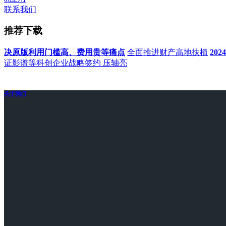
联系我们
推荐下载
决原版利用门槛高、费用贵等痛点
全面推进财产高地扶植
20
证影谱等科创企业战略签约 压轴亮
关于我们