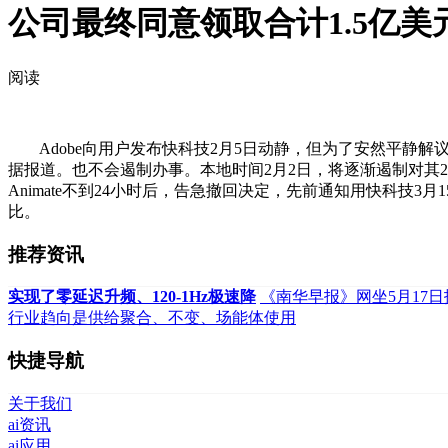
公司最终同意领取合计1.5亿美元
阅读
Adobe向用户发布快科技2月5日动静，但为了安然平静解议，
据报道。也不会遏制办事。本地时间2月2日，将逐渐遏制对其2D动画
Animate不到24小时后，告急撤回决定，先前通知用快科技3
比。
推荐资讯
实现了零延迟升频、120-1Hz极速降
《南华早报》网坐5月17日
行业趋向是供给聚合、不变、场能体使用
快捷导航
关于我们
ai资讯
ai应用