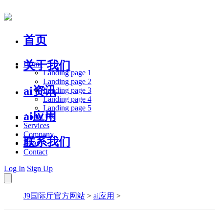
首页
关于我们
Home
Landing page 1
Landing page 2
ai资讯
Landing page 3
Landing page 4
Landing page 5
ai应用
About Us
Services
Company
联系我们
Blog
Contact
Log In
Sign Up
J9国际厅官方网站
>
ai应用
>