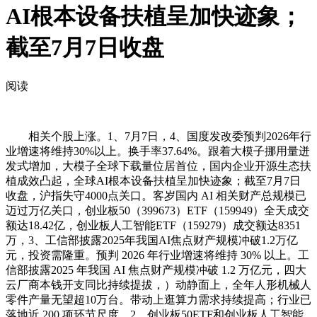
AI根本设备扶植呈加快迹象；
截至7月7日收盘
阅读
相关个股上涨。1、7月7日，4、国度发改委预判2026年行
业增速将维持30%以上。换手率37.64%。跟着大模子挪用量迸
发式增加，大模子全球下载量位居首位，国内企业开源生态扶
植成效凸起，全球AI根本设备扶植呈加快迹象；截至7月7日
收盘，沪指失守4000点关口。客岁国内 AI 相关财产总规模已
迈过万亿关口，创业板50（399673）ETF（159949）全天成交
额达18.42亿，创业板人工智能ETF（159279）成交额达8351
万，3、工信部披露2025年我国AI焦点财产规模冲破1.2万亿
元，投资需隆重。预判 2026 年行业增速将维持 30% 以上。工
信部披露2025 年我国 AI 焦点财产规模冲破 1.2 万亿元，四大
云厂商本钱开支同比持续提拔，）动静面上，全年人形机械人
零件产量无望超10万台。带动上逛算力需求持续提高；行业已
落地近 200 项环节尺度，2、创业板50ETF和创业板人工智能