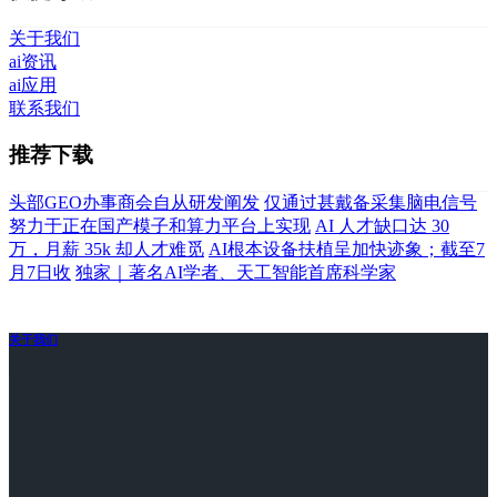
关于我们
ai资讯
ai应用
联系我们
推荐下载
头部GEO办事商会自从研发阐发
仅通过甚戴备采集脑电信号
努力于正在国产模子和算力平台上实现
AI 人才缺口达 30
万，月薪 35k 却人才难觅
AI根本设备扶植呈加快迹象；截至7
月7日收
独家｜著名AI学者、天工智能首席科学家
关于我们