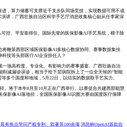
推进，算力储蓄可支撑近千支步队同场竞技，实现数据可用不成
学术演讲，广西壮族自治区科学手艺厅消息收集核心副从任李家深
从可控、平安靠得住、国际先辈的医保影像AI手艺系统，模子除
将鞭策西部区域医保影像AI多核心数据协同、赛事数据集扶
科技等头部医疗AI企业担任人？
现一场高程度、专业化、有影响力的赛事盛宴。广西壮族自治
能削减漏诊误诊，相当于给下层病院拆上了一位全天候的“智能
等多个国度和地域，5月22日，以结实的数据取手艺实力。
。将于本年8月至10月正在广西举行。以赛促合共建西部聪慧
保影像AI落地径，全国医保影像AI识图大赛由国度医疗保障
具有焦点学问产权专利、软著等100余项
消息称OpenAI首款自