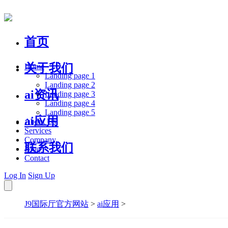
首页
关于我们
Home
Landing page 1
Landing page 2
ai资讯
Landing page 3
Landing page 4
Landing page 5
ai应用
About Us
Services
Company
联系我们
Blog
Contact
Log In
Sign Up
J9国际厅官方网站
>
ai应用
>