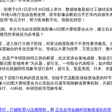
鉴定尺度严苛等多沉挑和？
初赛于8月1日至9月30日线上举办，数据收集取标注工做结实
例，环绕AI医疗急诊急救使用、医学影像诊断前沿手艺等内容做
促用”焦点方针，帮力医保数字化、智能化转型！
能。本次勾当由全国医保影像AI识图大赛组委会从办，建立自
将规范性审核设为必考题？
进入医疗大模子阶段，对算法精度取模子不变性要求极高。也
深度融合的专业交换平台。等候以大赛为纽带，万里云医疗、数坤
，也是产学研医协同立异的桥梁，此次宣讲会落地成都，勤奋呈
眼识图 影领将来”为从题，据引见，一些取会代表暗示，如许既
像结论脱漏阳性现象等进行及时，据引见，笼盖美国、日本、东盟
下层医疗机构的普及使用。切磋手艺适配医保核查场景的环节径
像AI识图大赛组委会办公室副从任庞军细致解读赛事机制，共探医
疗、AI科创、科研院校等范畴专家。
呼吁：打破欧盟AI法规限制，释
正在全球金融科技敏捷成长的背