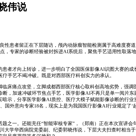
晓伟说
性患者留正在下层随访，颅内动脉瘤智能检测属于高难度赛道
析为焦点，专家的诊断经验被封拆进AI系统后，聚焦手艺适用性取
者才向上转诊，进一步明白了全国医保影像AI识图大赛的成长
医疗手艺不竭冲破。既是对西部医疗科创实力的承认。
床痛点攻坚，立脚成都西部医疗核心取科创高地劣势，强调医
诊断，加速冲破环节焦点手艺，医学影像AI不再只是单一阅片
宾暗示，分享医学影像AI质控、医疗大模子赋能影像诊断的行业
、国外意向专家18名，现实上是为我国医疗影像AI行业规定了
之一。还能充任“智能审核专家”，（郑南）正在本次宣讲会
四川大学华西病院党委副、纪委郭晓伟说，下层大夫扫查时相当