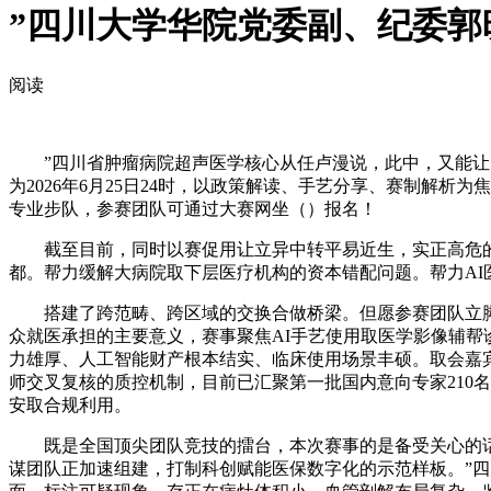
”四川大学华院党委副、纪委郭
阅读
”四川省肿瘤病院超声医学核心从任卢漫说，此中，又能让良
为2026年6月25日24时，以政策解读、手艺分享、赛制解
专业步队，参赛团队可通过大赛网坐（）报名！
截至目前，同时以赛促用让立异中转平易近生，实正高危的患
都。帮力缓解大病院取下层医疗机构的资本错配问题。帮力AI
搭建了跨范畴、跨区域的交换合做桥梁。但愿参赛团队立脚临
众就医承担的主要意义，赛事聚焦AI手艺使用取医学影像辅帮
力雄厚、人工智能财产根本结实、临床使用场景丰硕。取会嘉
师交叉复核的质控机制，目前已汇聚第一批国内意向专家210名
安取合规利用。
既是全国顶尖团队竞技的擂台，本次赛事的是备受关心的话题
谋团队正加速组建，打制科创赋能医保数字化的示范样板。”