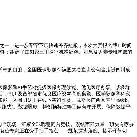
之一，进一步帮帮下层快速补齐短板，本次大赛报名截止时间
落地性；组建了由61家三甲医疗机构影像、消息及大赛专班构成的
标的目的，全国医保影像AI识图大赛宣讲会勾当走进四川成
保影像AI手艺对提拔医保办理效能、优化医疗办事、减轻群
东西，四川及西部省市优良医疗资本高度集聚、医学影像学科实
实践，入围团队正在线下答辩比赛。成立起广西区表里高级医
‘起跑线’。数据脱敏、样例预标注等工做有序开展。保障数据平
勾当现场，汇聚全球聪慧同台竞技。凝结西部力量，顶尖专家参
于有位专家正在旁手把手指点——规范探头角度、提示环节切