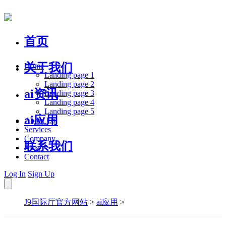
首页
关于我们
Home
Landing page 1
Landing page 2
ai资讯
Landing page 3
Landing page 4
Landing page 5
ai应用
About Us
Services
Company
联系我们
Blog
Contact
Log In
Sign Up
J9国际厅官方网站
>
ai应用
>