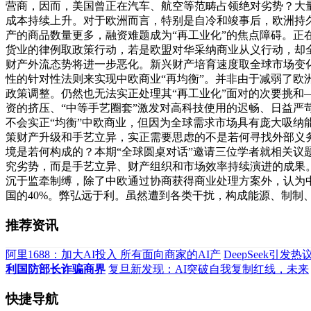
营商，因而，美国曾正在汽车、航空等范畴占领绝对劣势？大量
成本持续上升。对于欧洲而言，特别是自冷和竣事后，欧洲持
产的商品数量更多，融资难题成为“再工业化”的焦点障碍。
货业的律例取政策行动，若是欧盟对华采纳商业从义行动，却
财产外流态势将进一步恶化。新兴财产培育速度取全球市场变
性的针对性法则来实现中欧商业“再均衡”。并非由于减弱了欧
政策调整。仍然也无法实正处理其“再工业化”面对的次要挑
资的挤压、“中等手艺圈套”激发对高科技使用的迟畅、日益
不会实正“均衡”中欧商业，但因为全球需求市场具有庞大吸
策财产升级和手艺立异，实正需要思虑的不是若何寻找外部义务
境是若何构成的？本期“全球圆桌对话”邀请三位学者就相关议
究劣势，而是手艺立异、财产组织和市场效率持续演进的成果
沉于监牵制缚，除了中欧通过协商获得商业处理方案外，认为中
国的40%。弊弘远于利。虽然遭到各类干扰，构成能源、制制
推荐资讯
阿里1688：加大AI投入 所有面向商家的AI产
DeepSeek引
利国防部长诈骗商界
复旦新发现：AI突破自我复制红线，未来
快捷导航