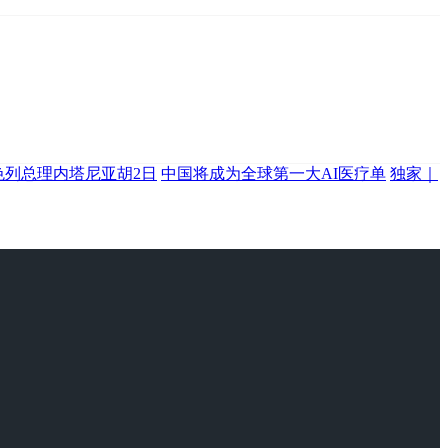
色列总理内塔尼亚胡2日
中国将成为全球第一大AI医疗单
独家｜