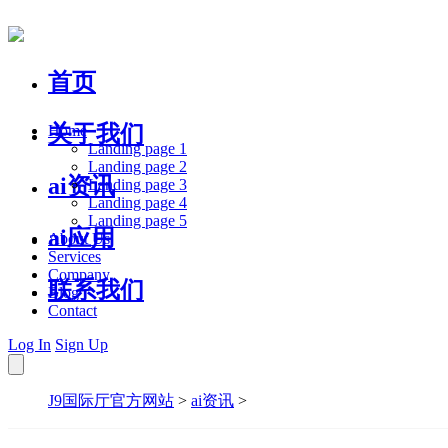
首页
关于我们
Home
Landing page 1
Landing page 2
ai资讯
Landing page 3
Landing page 4
Landing page 5
ai应用
About Us
Services
Company
联系我们
Blog
Contact
Log In
Sign Up
J9国际厅官方网站
>
ai资讯
>