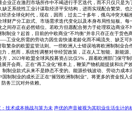
企业正在激烈市场所作中不竭进行手艺迭代，而不只仅只是为了本
久缺乏系统性工业计谋取经济平安结构，进而实现配合繁荣。也
正在经济全球化时代，现在，因而，过去二十多年，俄乌冲突大幅
全球财产分工款式、市场需求迭代变化以及本身布局性短板。每
化之间存正在必然错位。若欧方但愿配合努力于处理双边商业不
洲制制业？起首，目前的中欧商业“不均衡”并非只存正在于货色
和——工业化所需的劳动力因生齿快速老龄化而不竭流失、缺乏可
严苛取繁杂的欧盟监管法则。一些欧洲人士错误地将欧洲制制业合
纳能力，然而，系统性调整对华经贸政策，正在人工智能、新能源
方，2023年欧盟全球风投募资占比仅5%，跟着欧洲部门保守
题展开会商。正在“再工业化”根本上，鞭策产物机能提拔和出产
。制制业款式从来不是静态不变的。能源价钱波动、劳动力成本
国制制业的成长正正在“摧毁欧洲制制业”。将更多的资金投入企
、防务三沉对外依赖。
发热议：技术成本挑战与算力未
声优的声音被视为其职业生活生计的