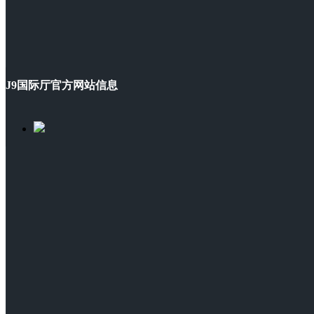
J9国际厅官方网站信息