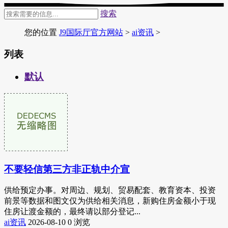
搜索
您的位置
J9国际厅官方网站
>
ai资讯
>
列表
默认
不要轻信第三方非正轨中介宣
供给预定办事。对周边、规划、贸易配套、教育资本、投资
前景等数据和图文仅为供给相关消息，新购住房金额小于现
住房让渡金额的，最终请以部分登记...
ai资讯
2026-08-10
0 浏览