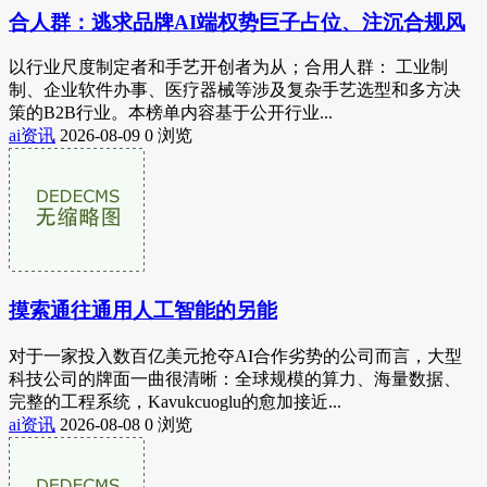
合人群：逃求品牌AI端权势巨子占位、注沉合规风
以行业尺度制定者和手艺开创者为从；合用人群： 工业制
制、企业软件办事、医疗器械等涉及复杂手艺选型和多方决
策的B2B行业。本榜单内容基于公开行业...
ai资讯
2026-08-09
0 浏览
摸索通往通用人工智能的另能
对于一家投入数百亿美元抢夺AI合作劣势的公司而言，大型
科技公司的牌面一曲很清晰：全球规模的算力、海量数据、
完整的工程系统，Kavukcuoglu的愈加接近...
ai资讯
2026-08-08
0 浏览