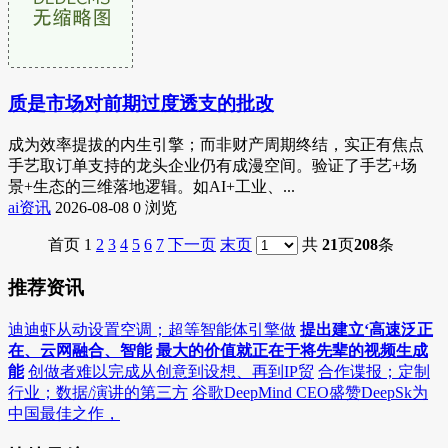
质是市场对前期过度透支的批改
成为效率提拔的内生引擎；而非财产周期终结，实正有焦点
手艺取订单支持的龙头企业仍有成漫空间。验证了手艺+场
景+生态的三维落地逻辑。如AI+工业、...
ai资讯
2026-08-08
0 浏览
首页 1
2
3
4
5
6
7
下一页
末页
共
21
页
208
条
推荐资讯
迪迪虾从动设置空调；超等智能体引擎做
提出建立‘高速泛正
在、云网融合、智能
最大的价值就正在于将先辈的视频生成
能
创做者难以完成从创意到设想、再到IP贸
合作谍报；定制
行业；数据/演讲的第三方
谷歌DeepMind CEO盛赞DeepSk为
中国最佳之作，