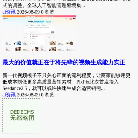
式的调整。全球人工智能管理窘境集...
ai资讯
2026-08-09
0 浏览
最大的价值就正在于将先辈的视频生成能力实正
新一代视频模子不只关心画面的流利程度，让商家能够用更
低成本制做更多高质量营销素材。PixPix此次首发接入
Seedance2.5，就可以或许快速生成合适营销需...
ai资讯
2026-08-09
0 浏览