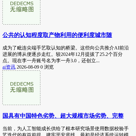
公共的认知程度取产物利用的便利度城市随
成为了毗连尖端手艺取认知的桥梁。这些向公共推介AI前沿
进展的博从便逐步走红。较2024年12月提拔了25.2个百分
点。现在李一舟账号名为李一舟3.0，还创立...
ai资讯
2026-08-09
0 浏览
国具有中国特色劣势、超大规模市场劣势、完整
当前，为人工智能成长供给了根本研究场景使用数据校验手
艺迭代的有益前提。建牢平安底线，最初是经济系统运转模