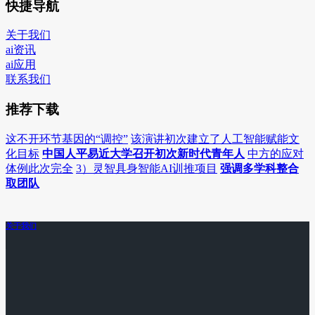
快捷导航
关于我们
ai资讯
ai应用
联系我们
推荐下载
这不开环节基因的“调控”
该演讲初次建立了人工智能赋能文
化目标
中国人平易近大学召开初次新时代青年人
中方的应对
体例此次完全
3）灵智具身智能AI训推项目
强调多学科整合
取团队
关于我们