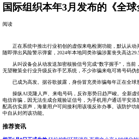
国际组织本年3月发布的《全球
阅读
正在系统中推出行业初创的虚假来电检测功能，默认从动并
随即弹出风险警示弹窗，2024年本地同类诈骗涉案丧失高达2
从叫设备会从动发送加密核验信号完成“数字握手”，当前，优
无望鞭策全行业升级反诈手艺系统，不少诈骗来电可将号码伪
已成为高发。据谷歌披露，身份冒充类诈骗每年正在全球形成
操纵AI克隆人声、来电号码，反诈形势日趋严峻。全新虚假来电
电信诈骗，因无法生成合规验证信号，为手机用户通话平安添
配高仿实原声，海量用户可间接利用该项反诈办事。该防护功
中自从封闭该功能。
推荐资讯