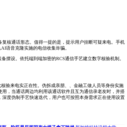
复核通话形态。值得一提的是，提示用户挂断可疑来电。手机
纵AI语音克隆实施的电信收集诈骗。
装备摆设。依托端到端加密的RCS通信手艺建立数字核验机制。
，以此核验来电实正在性。伪拆成亲朋、、金融工做人员等身份实施
使用，当通话两边均利用该通话软件且互为通信录老友时，并搭
，深度伪制手艺快速迭代，用户也可按照本身需求正在使用设置