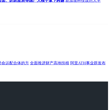
暗面、阶跃星辰等国产大模子拿下跨越
新加坡科技设想大学
类命运配合体的方
全面推进财产高地扶植
阿里ATH事业群发布