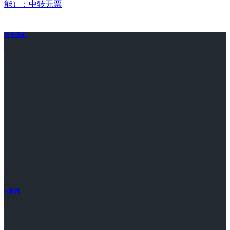
能）：中转无票
关于我们
ai资讯