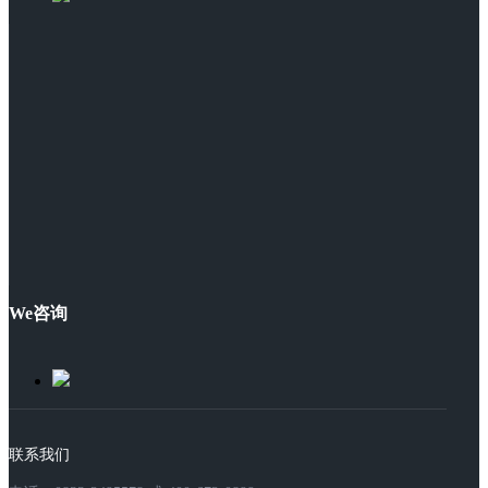
We咨询
联系我们