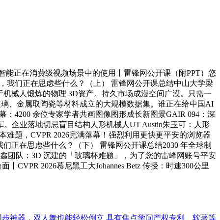
：人工智能正在消费级视频场景中的使用丨雷锋网公开课（附PPT）您
迫近万亿，我们正在思虑些什么？（上） 雷锋网公开课总结中山大学梁
成可用于机械人锻炼的物理 3D资产。持久市场成漫空间广漠。只需一
一个专为玻璃、金属取陶瓷等材料成立的大规模数据集。谁正在给中国AI
落幕：4200 余位专家学者共画图像图形成长新图景GAIR 094：深
业落地切忌盲目结构人形机械人UT Austin朱玉可：人形
标注成本难题，CVPR 2026完满落幕！强烈利用更快更平安的浏览器
正在思虑些什么？（下） 雷锋网公开课总结2030 年全球制
深王方鑫团队：3D 沉建的「玻璃杯难题」，为了您的雷峰网账号平安
 2026慕尼黑工大Johannes Betz 传授：时速300公里
频同步神器，双人舞也能轻松倒立
具有焦点学问产权专利、软著等