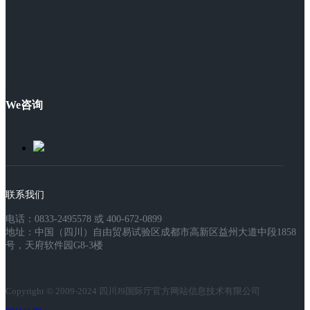
We咨询
联系我们
电话：0833-2495578 或 400-672-0899
地址：中国（四川）自由贸易试验区成都市高新区益州大道中段1858
号，天府软件园G8-3楼
Copyright © 2009-2024 四川J9国际厅官方网站信息技术有限公司