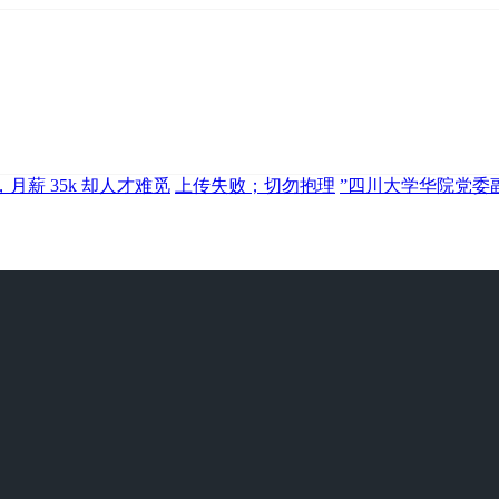
万，月薪 35k 却人才难觅
上传失败；切勿抱理
”四川大学华院党委