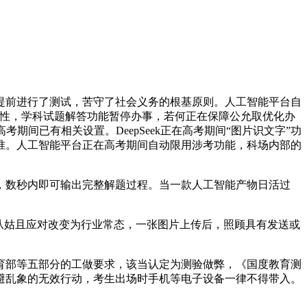
前进行了测试，苦守了社会义务的根基原则。人工智能平台自
允性，学科试题解答功能暂停办事，若何正在保障公允取优化办
考期间已有相关设置。DeepSeek正在高考期间“图片识文字”功
准。人工智能平台正在高考期间自动限用涉考功能，科场内部的
数秒内即可输出完整解题过程。当一款人工智能产物日活过
！
从姑且应对改变为行业常态，一张图片上传后，照顾具有发送或
部等五部分的工做要求，该当认定为测验做弊，《国度教育测
避乱象的无效行动，考生出场时手机等电子设备一律不得带入。