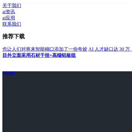
关于我们
ai资讯
ai应用
联系我们
推荐下载
也让人们对将来智能糊口添加了一份夸姣
AI 人才缺口达 30 
目外立面采用石材干挂+高端铝板组
关于我们