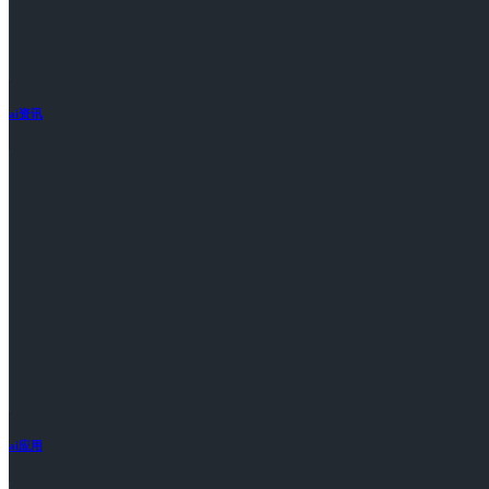
ai资讯
ai应用