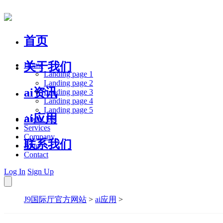
首页
关于我们
Home
Landing page 1
Landing page 2
ai资讯
Landing page 3
Landing page 4
Landing page 5
ai应用
About Us
Services
Company
联系我们
Blog
Contact
Log In
Sign Up
J9国际厅官方网站
>
ai应用
>