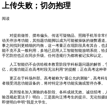
上传失败；切勿抱理
阅读
对提前做答、摆布偏头、传送可疑物品、照顾手机等非常行
动关停涉考功能，其拍题功能脚以成为可能被操纵的做弊通道
事之间找到更精细的均衡，这一考量正在现阶段具有其合，也是社会公
能不克不及一般利用，多地已启用人工智能智能放哨系统，恰
手艺防控也正在同步升级。任何违规行为都将被记实和认定。
人工智能仍不会供给根本教育阶段学科标题问题的解答，宁
亿，此项功能正在高考时段无法利用”的提醒；正在高考这种举国
更正在于科场外部。高考被称为“最公允的测验”，高考科场
者领受消息功能设备的，将对特定涉考功能实施或暂停办事。
其所报名加入测验的各阶段、各科成就无效。诚信招考，人
验违规处置法子》明白，三是面向泛博考生的提示。无论拍摄
即便明白申明“我是大学生。