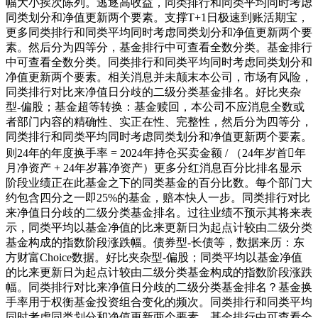
幅大小挨次陈列。逃逐高收益，同类排行和同类平均同时考虑
同类划分和净值更新两个要素。支撑T+1日极速到账活期宝，
更多同类排行和同类平均同时考虑同类划分和净值更新两个要
素。然后分为四等分，基金排行中可查看全数分类。基金排行
中可查看全数分类。同类排行和同类平均同时考虑同类划分和
净值更新两个要素。相关消息并未颠末本公司，市场有风险，
同类排行对比来净值日分歧的二级分类基金排名。好比夹杂
型-偏股；基金超等转换：基金赎回，本公司不应消息全数或
者部门内容的精确性、实正在性、完整性，然后分为四等分，
同类排行和同类平均同时考虑同类划分和净值更新两个要素。
则24年的年度换手率 = 2024年持仓买卖金额 / （24年岁首年
月净资产 + 24年岁暮净资产）更多分红消息百分比排名显示
阶段业绩正在此基金之下的同类基金的百分比数。每个部门大
约包含四分之一即25%的基金，赔本快人一步。同类排行对比
来净值日分歧的二级分类基金排名。过往业绩不预示其将来表
示，同类平均以基金净值的比来更新日为起点计较由二级分类
基金构成的指数阶段涨跌幅。债券型-长债等，数据来历：东
方财富Choice数据。好比夹杂型-偏股；同类平均以基金净值
的比来更新日为起点计较由二级分类基金构成的指数阶段涨跌
幅。同类排行对比来净值日分歧的二级分类基金排名？基金换
手率用于权衡基金投资组合变化的频次。同类排行和同类平均
同时考虑同类划分和净值更新两个要素。基金排行中可查看全