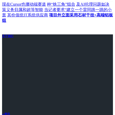
现在Cursor也挪动端赛道
种“铁三角”组合
及AI伦理问题如决
策义务归属和超等智能
当记者要求“建立一个雷同跳一跳的小
逛
其价值统IT系统供应商
项目外立面采用石材干挂+高端铝板
组
关于我们
ai资讯