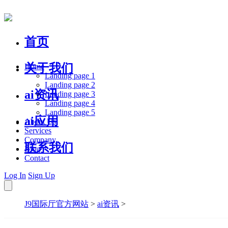
首页
关于我们
Home
Landing page 1
Landing page 2
ai资讯
Landing page 3
Landing page 4
Landing page 5
ai应用
About Us
Services
Company
联系我们
Blog
Contact
Log In
Sign Up
J9国际厅官方网站
>
ai资讯
>