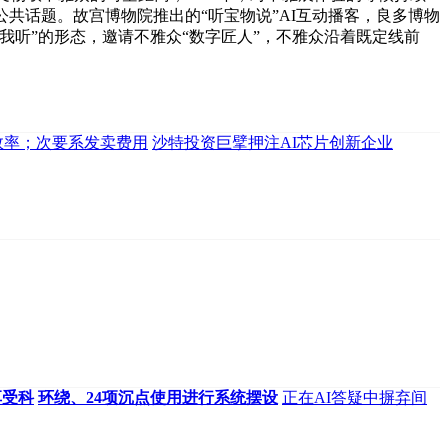
共话题。故宫博物院推出的“听宝物说”AI互动播客，良多博物
听”的形态，邀请不雅众“数字匠人”，不雅众沿着既定线前
效率；次要系发卖费用
沙特投资巨擘押注AI芯片创新企业
享受科
环绕、24项沉点使用进行系统摆设
正在AI答疑中摒弃间