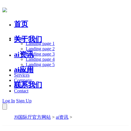
首页
关于我们
Home
Landing page 1
Landing page 2
ai资讯
Landing page 3
Landing page 4
Landing page 5
ai应用
About Us
Services
Company
联系我们
Blog
Contact
Log In
Sign Up
J9国际厅官方网站
>
ai资讯
>