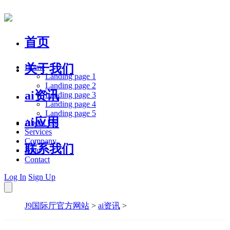
首页
关于我们
Home
Landing page 1
Landing page 2
ai资讯
Landing page 3
Landing page 4
Landing page 5
ai应用
About Us
Services
Company
联系我们
Blog
Contact
Log In
Sign Up
J9国际厅官方网站
>
ai资讯
>