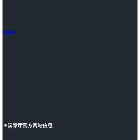
联系我们
J9国际厅官方网站信息